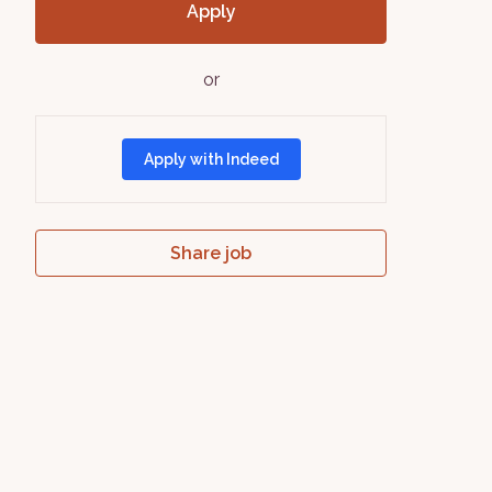
Apply
or
Apply with Indeed
Share job