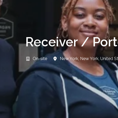
Receiver / Port
On-site
New York
,
New York
,
United S