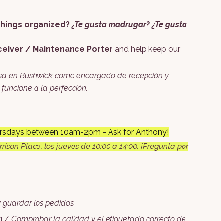
 things organized?
¿Te gusta madrugar? ¿Te gusta
eiver / Maintenance Porter
and help keep our
esa en Bushwick como encargado de recepción y
funcione a la perfección.
Thursdays between 10am-2pm - Ask for Anthony!
rison Place, los jueves de 10:00 a 14:00. ¡Pregunta por
y guardar los pedidos
ng /
Comprobar la calidad y el etiquetado correcto de