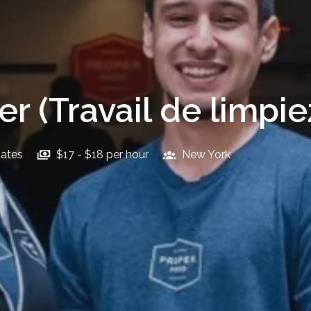
er (Travail de limpie
tates
$17 - $18 per hour
New York