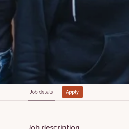
Job details
Apply
Job description