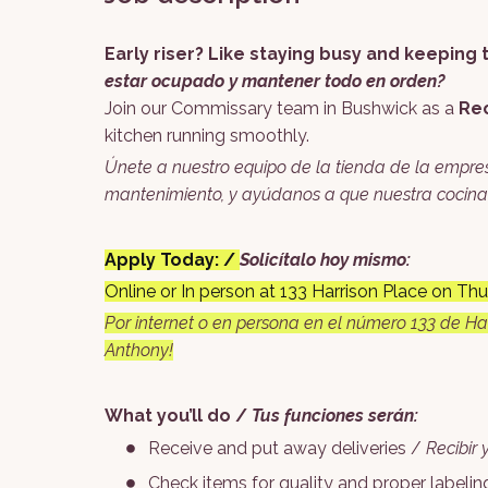
Early riser? Like staying busy and keeping
estar ocupado y mantener todo en orden?
Join our Commissary team in Bushwick as a
Rec
kitchen running smoothly.
Únete a nuestro equipo de la tienda de la empr
mantenimiento, y ayúdanos a que nuestra cocina 
Apply Today: /
Solicítalo hoy mismo:
Online or In person at 133 Harrison Place on 
Por internet o en persona en el número 133 de Har
Anthony!
What you’ll do /
Tus funciones serán:
Receive and put away deliveries /
Recibir 
Check items for quality and proper labeli