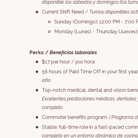
disponible los sábados y domingos (los tur
Current Shift Need /
Turnos disponibles ac
Sunday (Domingo): 12:00 PM - 7:00 
Monday (Lunes) - Thursday (Jueves):
Perks /
Beneficios laborales
$17 per hour / por hora
56 hours of Paid Time Off in your first yea
año
Top-notch medical, dental and vision ben
Excelentes prestaciones médicas, dentales
completo
Commuter benefits program /
Programa de
Stable, full-time role in a fast-paced co
completo en un entorno dinámico de cocina 